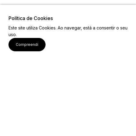
Política de Cookies
Este site utiliza Cookies. Ao navegar, está a consentir o seu
uso.
CETS Alto Minho
Compreendi
Biblioteca
Notícias
Contactos
Comunidade Intermunicipal do Alto Minho
Rua Bernardo Abrunhosa, 105
4900-304 Viana do Castelo
T 00 351 258 800 200
F 00 351 258 800 220
E geral@cim-altominho.pt
S www.cim-altominho.pt
Ver mais